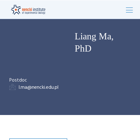
Liang Ma,
PhD
Postdoc
l.ma@nencki.edu.pl