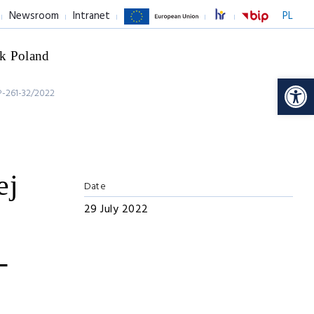
Newsroom
Intranet
PL
k Poland
Op
-261-32/2022
ej
Date
29 July 2022
-