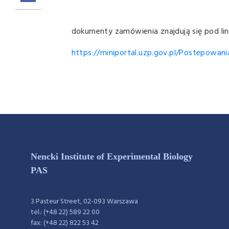
dokumenty zamówienia znajdują się pod lin
https://miniportal.uzp.gov.pl/Postepowa
Nencki Institute of Experimental Biology
PAS
3 Pasteur Street, 02-093 Warszawa
tel.: (+48 22) 589 22 00
fax: (+48 22) 822 53 42