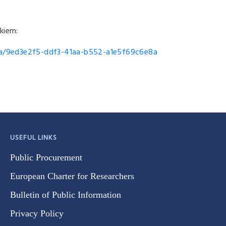
kiem:
nia/9ed3e2f5-ddf3-41aa-b552-a1e5f69c6e8a
USEFUL LINKS
Public Procurement
European Charter for Researchers
Bulletin of Public Information
Privacy Policy