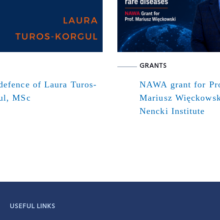
GRANTS
defence of Laura Turos-
NAWA grant for Pr
ul, MSc
Mariusz Więckowsk
Nencki Institute
USEFUL LINKS