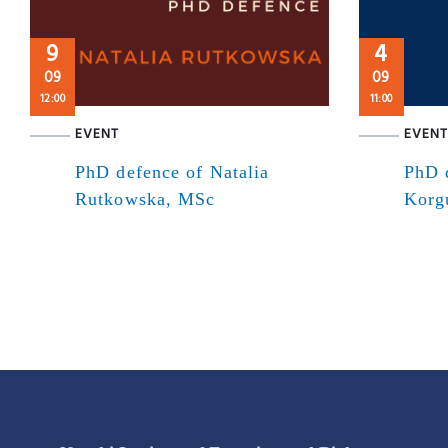
9
4
09
09
12:00
11:00
EVENT
EVENT
PhD defence of Natalia
PhD 
Rutkowska, MSc
Korg