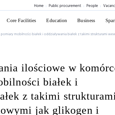
Home
Public procurement
People
Vacanc
Core Facilities
Education
Business
Spar
 pomiary mobilności białek i oddziaływania białek z takimi strukturami 
ania ilościowe w komórc
bilności białek i
ałek z takimi strukturam
wymi jak glikogen i