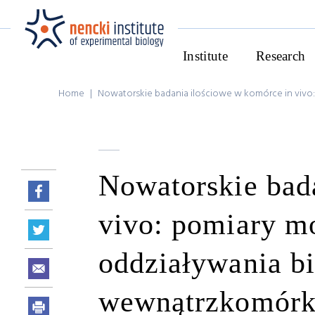
Institute
Research
Home
|
Nowatorskie badania ilościowe w komórce in vivo:
Nowatorskie bad
vivo: pomiary mo
oddziaływania bi
wewnątrzkomórko