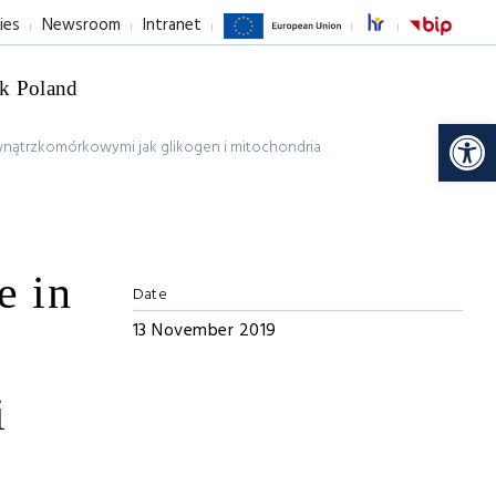
ies
Newsroom
Intranet
k Poland
Op
wewnątrzkomórkowymi jak glikogen i mitochondria
e in
Date
13 November 2019
i