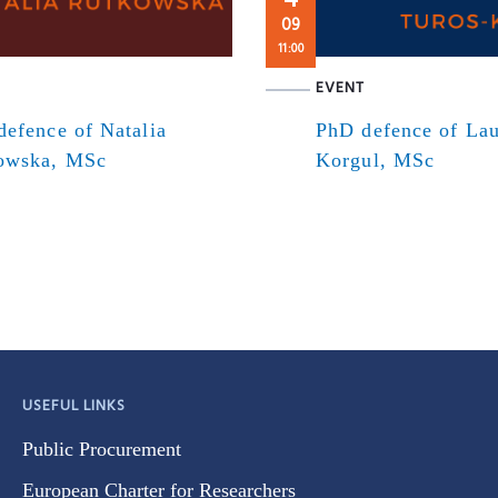
09
11:00
EVENT
efence of Natalia
PhD defence of Lau
owska, MSc
Korgul, MSc
USEFUL LINKS
Public Procurement
European Charter for Researchers