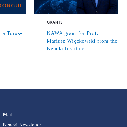
GRANTS
ra Turos-
NAWA grant for Prof.
Mariusz Więckowski from the
Nencki Institute
Mail
Nencki Newsletter