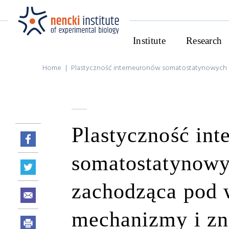
Institute
Research
Home
|
Plastyczność interneuronów somatostatynowych 
Plastyczność in
somatostatynow
zachodząca pod 
mechanizmy i zn