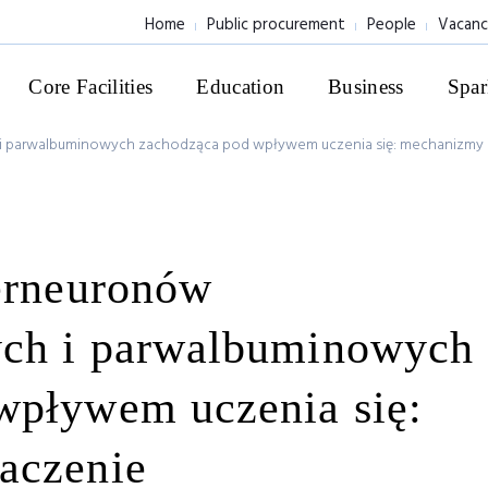
Home
Public procurement
People
Vacanc
Core Facilities
Education
Business
Spar
i parwalbuminowych zachodząca pod wpływem uczenia się: mechanizmy 
terneuronów
ych i parwalbuminowych
wpływem uczenia się:
aczenie