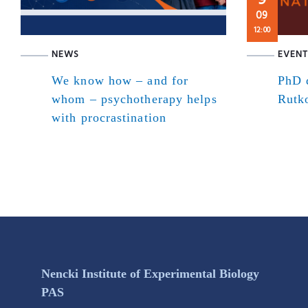
09
12:00
NEWS
EVENT
We know how – and for
PhD d
whom – psychotherapy helps
Rutk
with procrastination
Nencki Institute of Experimental Biology
PAS