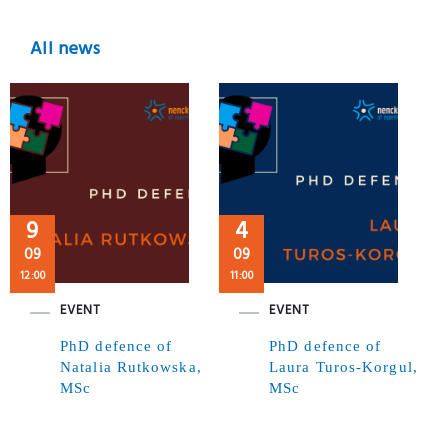
All news
9
4
09
09
12:00
11:00
EVENT
EVENT
PhD defence of
PhD defence of
Natalia Rutkowska,
Laura Turos-Korgul,
MSc
MSc