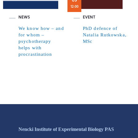
09
12:00
NEWS
EVENT
We know how – and
PhD defence of
for whom –
Natalia Rutkowska,
psychotherapy
MSc
helps with
procrastination
Nencki Institute of Experimental Biology PAS