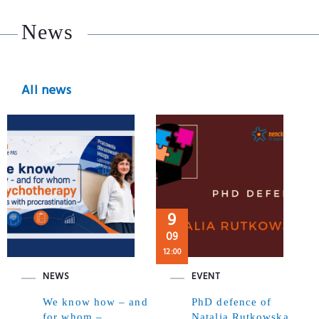
News
All news
9
09
12:00
NEWS
EVENT
We know how – and
PhD defence of
for whom –
Natalia Rutkowska,