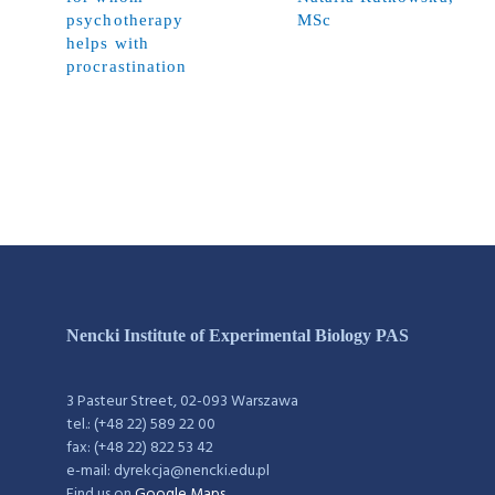
psychotherapy
MSc
helps with
procrastination
Nencki Institute of Experimental Biology PAS
3 Pasteur Street, 02-093 Warszawa
tel.: (+48 22) 589 22 00
fax: (+48 22) 822 53 42
e-mail: dyrekcja@nencki.edu.pl
Find us on
Google Maps