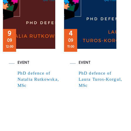
9
4
09
09
12:00
11:00
EVENT
EVENT
PhD defence of
PhD defence of
Natalia Rutkowska,
Laura Turos-Korgul,
MSc
MSc