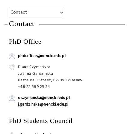
Contact
PhD Office
phdoffice@nencki.edu.pl
Diana Szymańska
Joanna Gardzińska
Pasteura 3 Street, 02-093 Warsaw
+48 22 589 25 54
d.szymanska@nencki.edu.pl
j.gardzinska@nencki.edu.pl
PhD Students Council