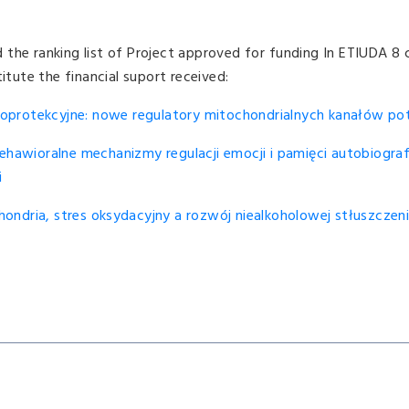
the ranking list of Project approved for funding In ETIUDA 8 c
itute the financial suport received:
ioprotekcyjne: nowe regulatory mitochondrialnych kanałów p
behawioralne mechanizmy regulacji emocji i pamięci autobiogra
i
ondria, stres oksydacyjny a rozwój niealkoholowej stłuszczen