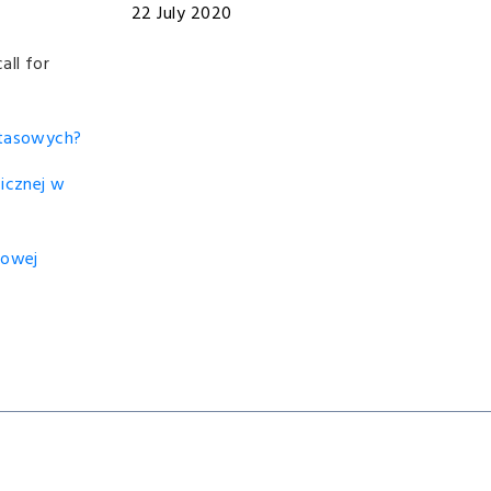
22 July 2020
all for
otasowych?
ficznej w
iowej