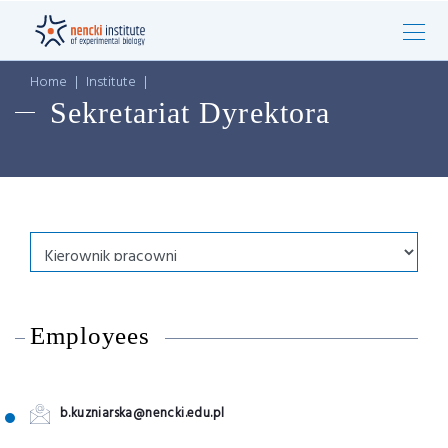
Home
|
Institute
|
Sekretariat Dyrektora
Employees
b.kuzniarska@nencki.edu.pl