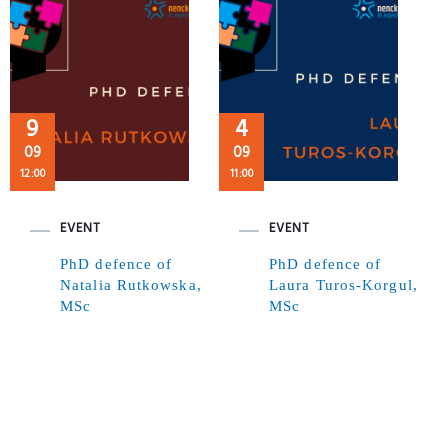
9
4
09
09
12:00
11:00
EVENT
EVENT
PhD defence of
PhD defence of
Natalia Rutkowska,
Laura Turos-Korgul,
MSc
MSc