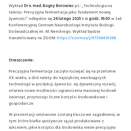
Wykład
Dr n. med. Bogny Borowiec
pt.: „Technologia na
talerzu: Precyzyjna fermentacja jako fundament nowej
żywności” odbędzie się
26 lutego 2025 r. o godz. 16:00
w Sali
Konferencyjnej Centrum Neurobiologii Instytutu Biologii
Doświadczalnej im. M. Nenckiego. Wykład będzie
transmitowany na ZOOM:
https://zoom.us/j/97306416398
Streszczenie:
Precyzyjna fermentacja zaczęła rozwijać się na przełomie
XX wieku, a dziś należy do najszybciej ewoluujących
technologii w produkcji żywności. Jej dynamiczny rozwój
otwiera nowe możliwości ograniczenia masowej hodowli
zwierząt, przynosząc liczne korzyści środowiskowe i
gospodarcze.
W prezentacji omówione zostaną kluczowe zagadnienia, w
tym: które białka spożywcze są już produkowane z
sukcesem, jakie korzyści dla środowiska niesie precyzyjna