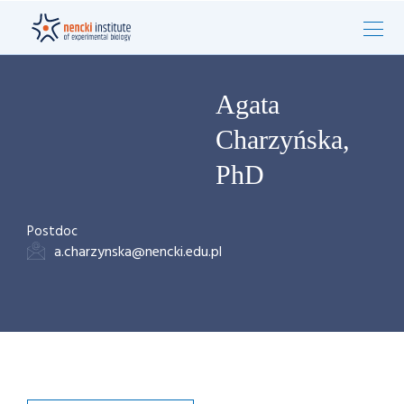
Agata
Charzyńska,
PhD
Postdoc
a.charzynska@nencki.edu.pl