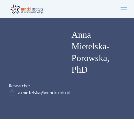
Anna
Mietelska-
Porowska,
PhD
Researcher
a.mietelska@nencki.edu.pl