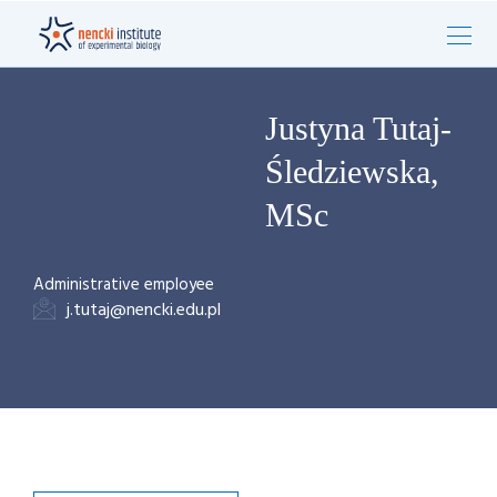
Justyna Tutaj-
Śledziewska,
MSc
Administrative employee
j.tutaj@nencki.edu.pl