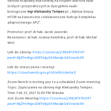
obrona rozprawy doktorskiej na stopień doktora nauk
ścisłych i przyrodniczych w dyscyplinie nauki
biologiczne
mgr Aleksandry Tempes
pt. „Wpływ kinazy
mTOR na kanoniczne i niekanoniczne funkcje kompleksu
adaptorowego AP2”.
Promotor: prof. dr hab. Jacek Jaworski
Recenzenci: dr hab. Joanna Kamińska, prof. dr hab. Michał
Witt
Link do obrony:
https://zoom.us/j/98287379214?
pwd=MjZPeWgxUDBTelpjVXMwalpGdVowdz09
Link do streszczenia i recenzji:
https://cloud.nencki.gov.pl/d/e0b3cde9a1/
Zoom Nencki is inviting you to a scheduled Zoom meeting.
Topic: Zaproszenie na obronę mgr Aleksandry Tempes
Time: Feb 23, 2021 12:00 PM Warsaw
Join Zoom Meeting
https://zoom.us/j/98287379214?
pwd=MjZPeWgxUDBTelpjVXMwalpGdVowdz09