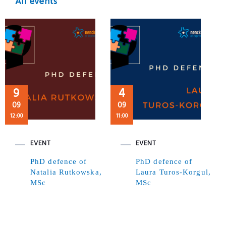
All events
9
4
09
09
12:00
11:00
EVENT
EVENT
PhD defence of
PhD defence of
Natalia Rutkowska,
Laura Turos-Korgul,
MSc
MSc