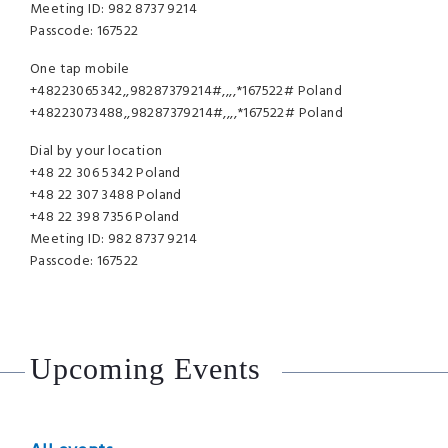
Meeting ID: 982 8737 9214
Passcode: 167522
One tap mobile
+48223065342,,98287379214#,,,,*167522# Poland
+48223073488,,98287379214#,,,,*167522# Poland
Dial by your location
+48 22 306 5342 Poland
+48 22 307 3488 Poland
+48 22 398 7356 Poland
Meeting ID: 982 8737 9214
Passcode: 167522
Upcoming Events