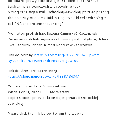
obrona rozprawy doktorskiej na stopień doktora nauk
ścisłych i przyrodniczych w dyscyplinie nauki
biologiczne
mgr Natalii Ochockiej-Lewickiej
pt. "Deciphering
the diversity of glioma-infiltrating myeloid cells with single-
cell RNA and protein sequencing"
Promotor: prof. dr hab. Bożena Kamińska0-Kaczmarek
Recenzenci: dr hab. Agnieszka Bronisz, prof. Instytutu; dr hab.
Ewa Szczurek, dr hab. n. med. Radosław Zagożdżon
Link do obrony:
https://zoom.us/j/93228910625?
pwd=
Ny9CSmk0RnZTWnNIendHNW8vSEg0UT
09
Link do streszczenia i recenzji:
https://cloud.nencki.gov.pl/d/
f3887f3d34/
You are invited to a Zoom webinar.
When: Feb 11, 2022 10:00 AM Warsaw
Topic: Obrona pracy doktorskiej mgr Natalii Ochockiej-
Lewickiej
Please click the link below to join the webinar: