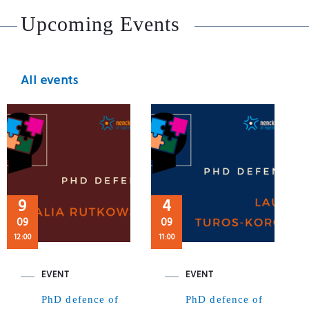
Upcoming Events
All events
9
4
09
09
12:00
11:00
EVENT
EVENT
PhD defence of
PhD defence of