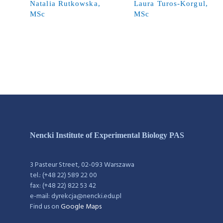
Natalia Rutkowska,
Laura Turos-Korgul,
MSc
MSc
Nencki Institute of Experimental Biology PAS
3 Pasteur Street, 02-093 Warszawa
tel.: (+48 22) 589 22 00
fax: (+48 22) 822 53 42
e-mail: dyrekcja@nencki.edu.pl
Find us on
Google Maps