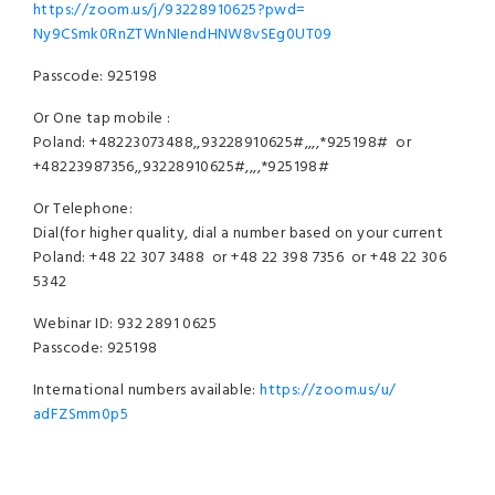
https://zoom.us/j/93228910625?
pwd=
Ny9CSmk0RnZTWnNIendHNW8vSEg0UT
09
Passcode: 925198
Or One tap mobile :
Poland: +48223073488,,93228910625#,,,,
*925198# or
+48223987356,,93228910625#,,,,
*925198#
Or Telephone:
Dial(for higher quality, dial a number based on
your current
Poland: +48 22 307 3488 or
+48 22 398 7356 or +48 22 306
5342
Webinar ID: 932 2891 0625
Passcode: 925198
International numbers available:
https://zoom.us/u/
adFZSmm0p5