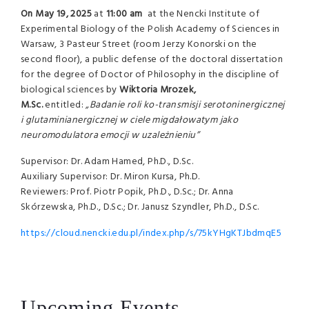
On May 19, 2025
at
11:00 am
at the Nencki Institute of
Experimental Biology of the Polish Academy of Sciences in
Warsaw, 3 Pasteur Street (room Jerzy Konorski on the
second floor), a public defense of the doctoral dissertation
for the degree of Doctor of Philosophy in the discipline of
biological sciences by
Wiktoria Mrozek,
M.Sc.
entitled:
„Badanie roli ko-transmisji serotoninergicznej
i glutaminianergicznej w ciele migdałowatym jako
neuromodulatora emocji w uzależnieniu”
Supervisor: Dr. Adam Hamed, Ph.D., D.Sc.
Auxiliary Supervisor: Dr. Miron Kursa, Ph.D.
Reviewers: Prof. Piotr Popik, Ph.D., D.Sc.; Dr. Anna
Skórzewska, Ph.D., D.Sc.; Dr. Janusz Szyndler, Ph.D., D.Sc.
https://cloud.nencki.edu.pl/index.php/s/75kYHgKTJbdmqE5
Upcoming Events