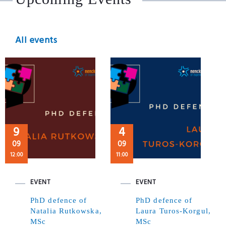
All events
9
4
09
09
12:00
11:00
EVENT
EVENT
PhD defence of
PhD defence of
Natalia Rutkowska,
Laura Turos-Korgul,
MSc
MSc