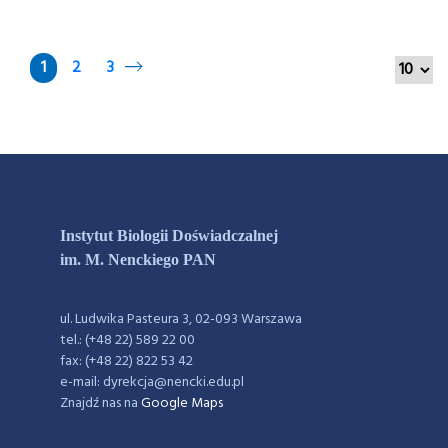
1
2
3
Instytut Biologii Doświadczalnej
im. M. Nenckiego PAN
ul. Ludwika Pasteura 3, 02-093 Warszawa
tel.: (+48 22) 589 22 00
fax: (+48 22) 822 53 42
e-mail: dyrekcja@nencki.edu.pl
Znajdź nas na
Google Maps