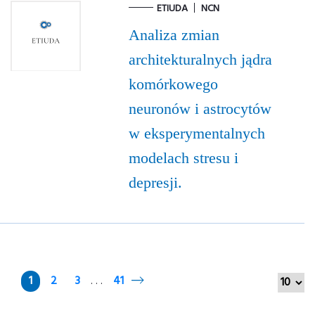
ETIUDA
NCN
Analiza zmian
architekturalnych jądra
komórkowego
neuronów i astrocytów
w eksperymentalnych
modelach stresu i
depresji.
1
2
3
41
. . .