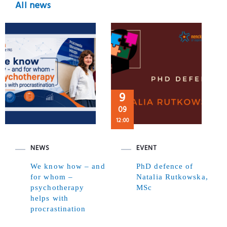
All news
9
09
12:00
NEWS
EVENT
We know how – and
PhD defence of
for whom –
Natalia Rutkowska,
psychotherapy
MSc
helps with
procrastination