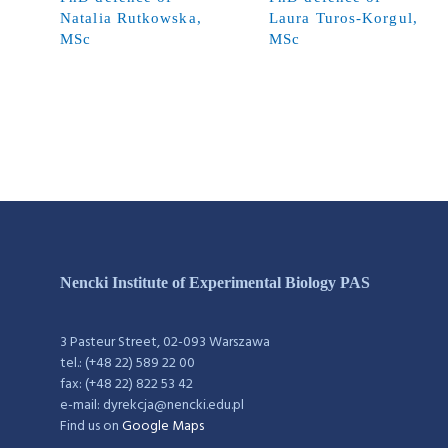
Natalia Rutkowska,
Laura Turos-Korgul,
MSc
MSc
Nencki Institute of Experimental Biology PAS
3 Pasteur Street, 02-093 Warszawa
tel.: (+48 22) 589 22 00
fax: (+48 22) 822 53 42
e-mail: dyrekcja@nencki.edu.pl
Find us on
Google Maps