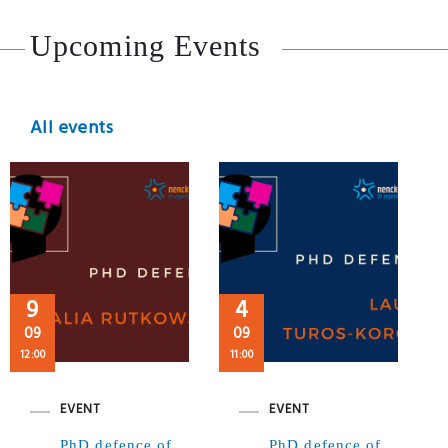
Upcoming Events
All events
9
4
09
09
12:00
11:00
EVENT
EVENT
PhD defence of
PhD defence of