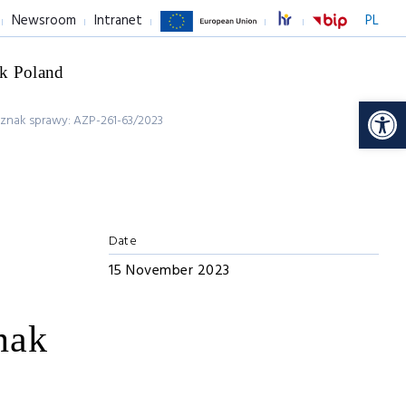
Newsroom
Intranet
PL
k Poland
Op
ak sprawy: AZP-261-63/2023
Date
15 November 2023
nak