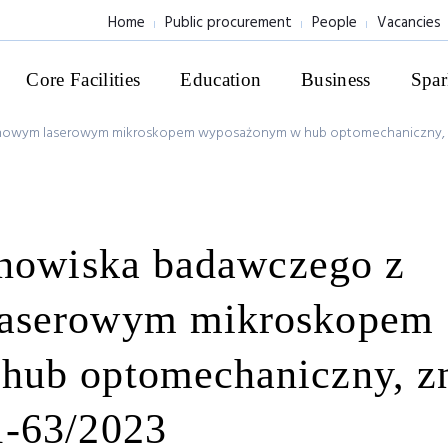
Home
Public procurement
People
Vacancies
Core Facilities
Education
Business
Spar
nowym laserowym mikroskopem wyposażonym w hub optomechaniczny, zn
anowiska badawczego z
aserowym mikroskopem
hub optomechaniczny, z
1-63/2023