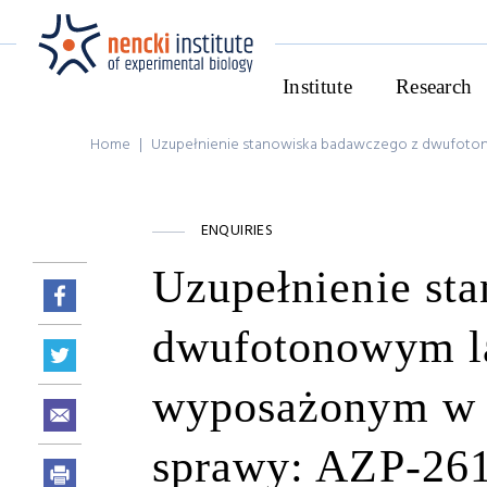
Institute
Research
Home
|
Uzupełnienie stanowiska badawczego z dwufoto
ENQUIRIES
Uzupełnienie st
dwufotonowym l
wyposażonym w 
sprawy: AZP-26