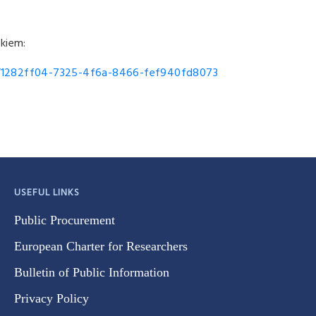
kiem:
ils/1282ff04-7325-4f6a-8466-fef940fd8073
USEFUL LINKS
Public Procurement
European Charter for Researchers
Bulletin of Public Information
Privacy Policy