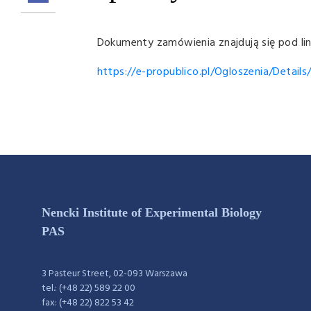
Dokumenty zamówienia znajdują się pod lin
https://e-propublico.pl/Ogloszenia/Deta
Nencki Institute of Experimental Biology
PAS
3 Pasteur Street, 02-093 Warszawa
tel.: (+48 22) 589 22 00
fax: (+48 22) 822 53 42