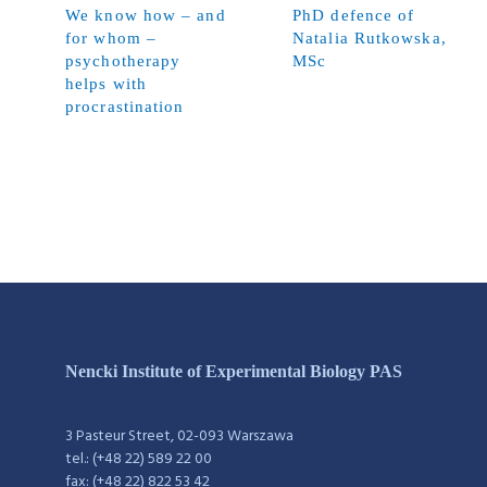
We know how – and
PhD defence of
for whom –
Natalia Rutkowska,
psychotherapy
MSc
helps with
procrastination
Nencki Institute of Experimental Biology PAS
3 Pasteur Street, 02-093 Warszawa
tel.: (+48 22) 589 22 00
fax: (+48 22) 822 53 42