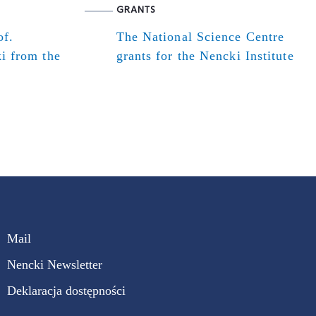
GRANTS
of.
The National Science Centre
i from the
grants for the Nencki Institute
Mail
Nencki Newsletter
Deklaracja dostępności