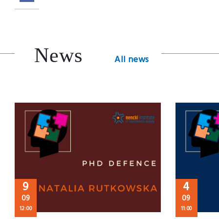
News
All news
9
4
09
09
12:00
11:00