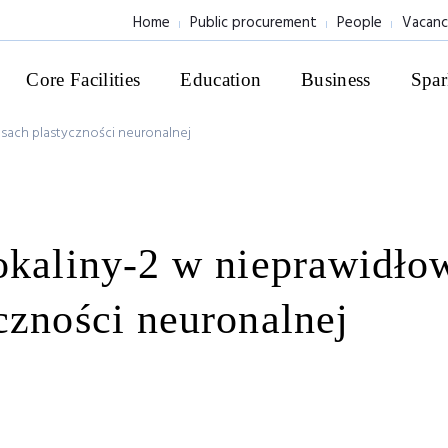
Home
Public procurement
People
Vacanc
Core Facilities
Education
Business
Spar
esach plastyczności neuronalnej
pokaliny-2 w nieprawidło
czności neuronalnej