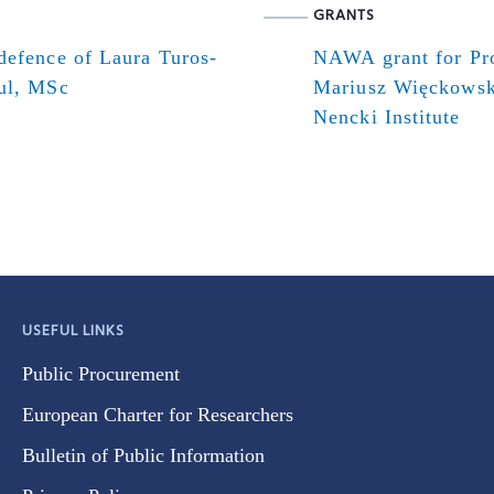
GRANTS
defence of Laura Turos-
NAWA grant for Pr
ul, MSc
Mariusz Więckowsk
Nencki Institute
USEFUL LINKS
Public Procurement
European Charter for Researchers
Bulletin of Public Information