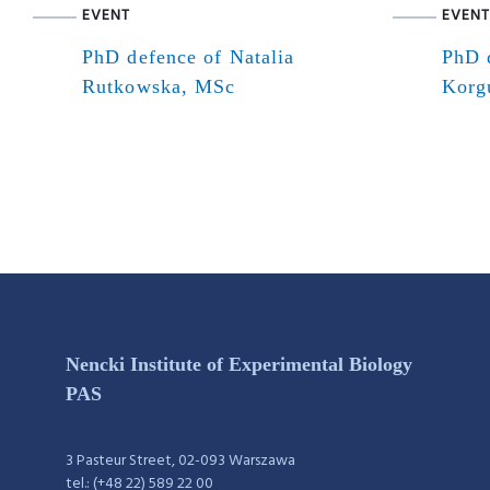
EVENT
EVENT
PhD defence of Natalia
PhD 
Rutkowska, MSc
Korg
Nencki Institute of Experimental Biology
PAS
3 Pasteur Street, 02-093 Warszawa
tel.: (+48 22) 589 22 00