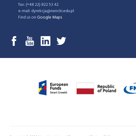
fax: (+48 22) 822 53 42
e-mail: dyrekcja@nencki.edu.pl
Find us on
Google Maps