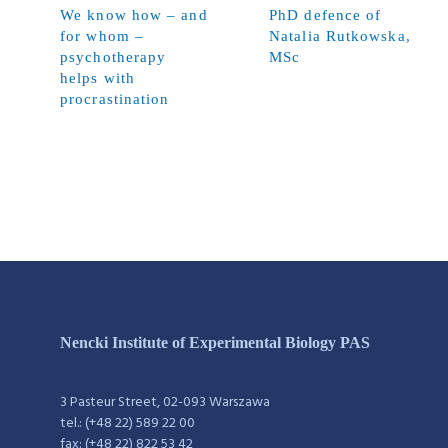
We know how – and
PhD defence of
for whom –
Natalia Rutkowska,
psychotherapy
MSc
helps with
procrastination
Nencki Institute of Experimental Biology PAS
3 Pasteur Street, 02-093 Warszawa
tel.: (+48 22) 589 22 00
fax: (+48 22) 822 53 42