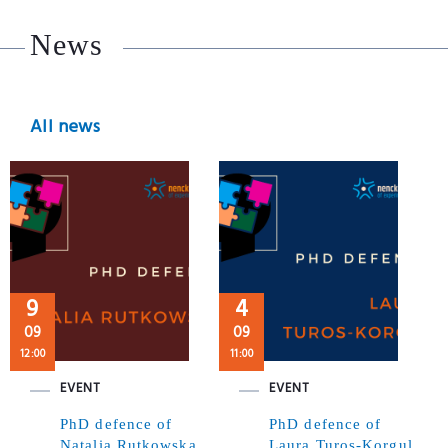
News
All news
9
4
09
09
12:00
11:00
EVENT
EVENT
PhD defence of
PhD defence of
Natalia Rutkowska,
Laura Turos-Korgul,