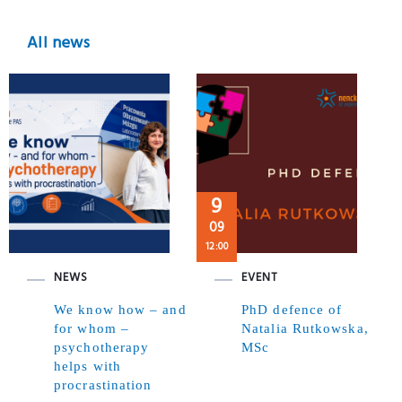
All news
9
09
12:00
NEWS
EVENT
We know how – and
PhD defence of
for whom –
Natalia Rutkowska,
psychotherapy
MSc
helps with
procrastination