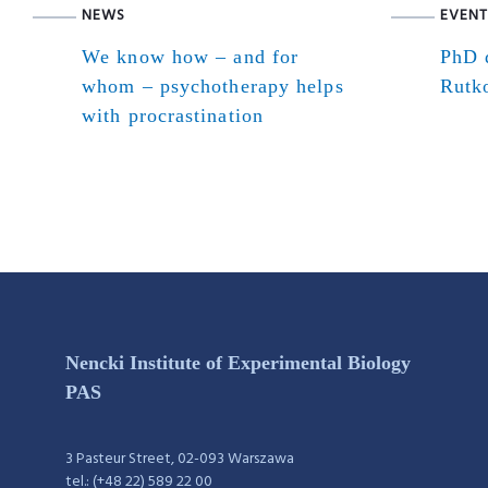
NEWS
EVENT
We know how – and for
PhD d
whom – psychotherapy helps
Rutk
with procrastination
Nencki Institute of Experimental Biology
PAS
3 Pasteur Street, 02-093 Warszawa
tel.: (+48 22) 589 22 00