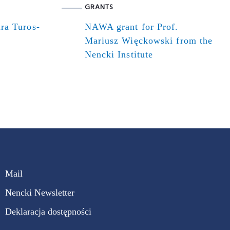
GRANTS
ra Turos-
NAWA grant for Prof.
Mariusz Więckowski from the
Nencki Institute
Mail
Nencki Newsletter
Deklaracja dostępności