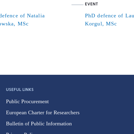
EVENT
efence of Natalia
PhD defence of Lau
owska, MSc
Korgul, MSc
USEFUL LINKS
Public Procurement
European Charter for Researchers
Bulletin of Public Information