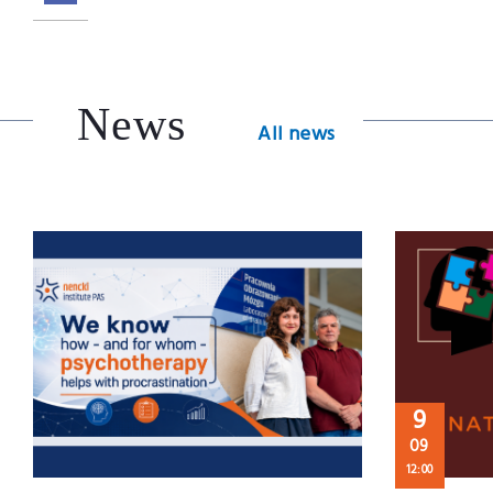
News
All news
9
09
12:00