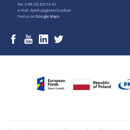
fax: (+48 22) 822 53 42
e-mail: dyrekcja@nencki.edu.pl
Find us on
Google Maps