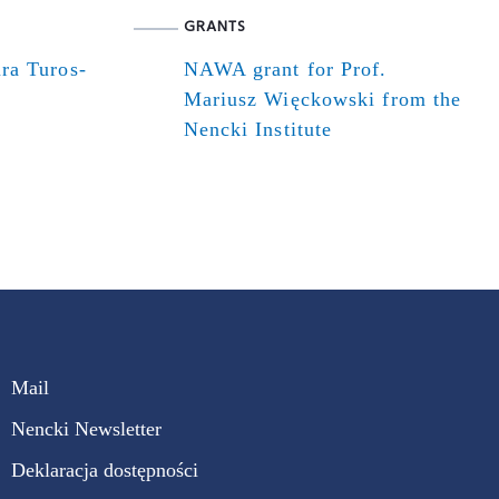
GRANTS
ra Turos-
NAWA grant for Prof.
Mariusz Więckowski from the
Nencki Institute
Mail
Nencki Newsletter
Deklaracja dostępności