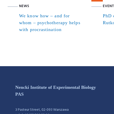
NEWS
EVENT
We know how – and for
PhD d
whom – psychotherapy helps
Rutk
with procrastination
Nencki Institute of Experimental Biology
PAS
3 Pasteur Street, 02-093 Warszawa