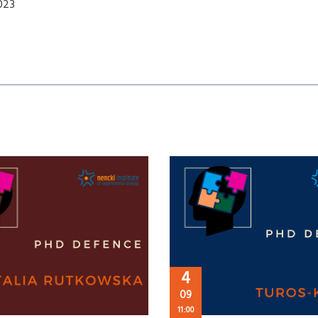
023
4
09
11:00