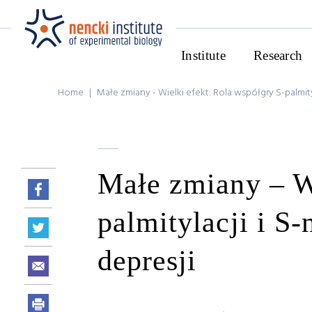
Institute
Research
Home
|
Małe zmiany - Wielki efekt: Rola współgry S-palmity
Małe zmiany – Wi
palmitylacji i S
depresji