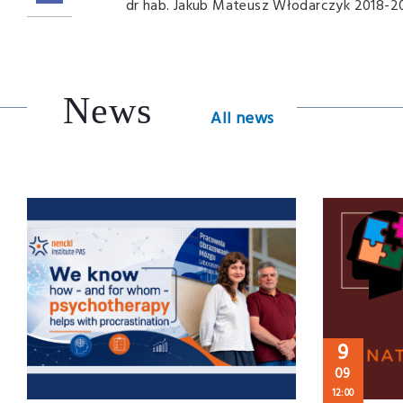
dr hab. Jakub Mateusz Włodarczyk 2018-2
News
All news
9
09
12:00