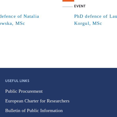
EVENT
efence of Natalia
PhD defence of Lau
owska, MSc
Korgul, MSc
USEFUL LINKS
Public Procurement
European Charter for Researchers
Bulletin of Public Information