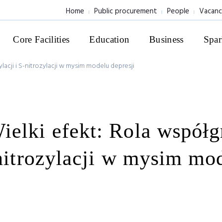
Home
Public procurement
People
Vacanc
Core Facilities
Education
Business
Spar
lacji i S-nitrozylacji w mysim modelu depresji
elki efekt: Rola współg
-nitrozylacji w mysim mo