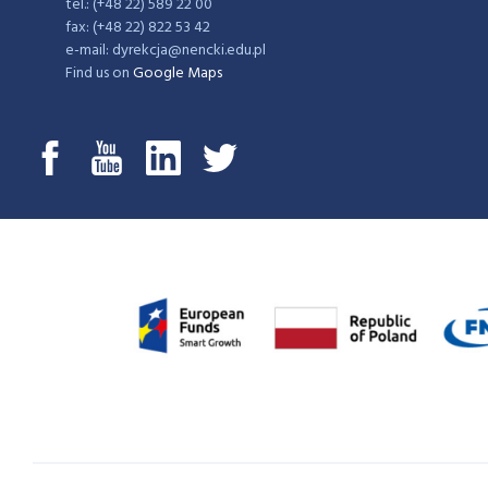
tel.: (+48 22) 589 22 00
fax: (+48 22) 822 53 42
e-mail: dyrekcja@nencki.edu.pl
Find us on
Google Maps