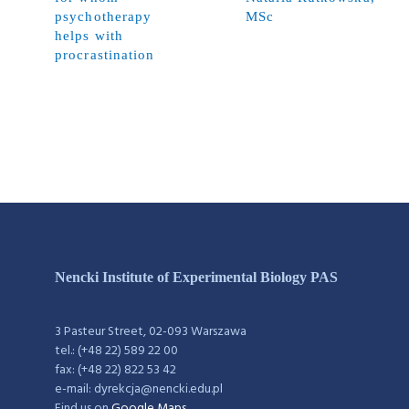
psychotherapy
MSc
helps with
procrastination
Nencki Institute of Experimental Biology PAS
3 Pasteur Street, 02-093 Warszawa
tel.: (+48 22) 589 22 00
fax: (+48 22) 822 53 42
e-mail: dyrekcja@nencki.edu.pl
Find us on
Google Maps