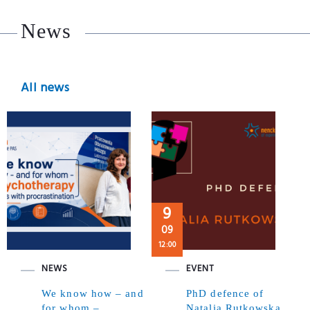
News
All news
9
09
12:00
NEWS
EVENT
We know how – and
PhD defence of
for whom –
Natalia Rutkowska,