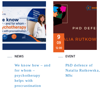
9
09
12:00
NEWS
EVENT
We know how – and
PhD defence of
for whom –
Natalia Rutkowska,
psychotherapy
MSc
helps with
procrastination