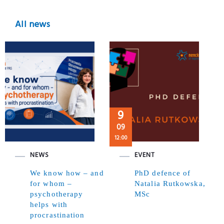
All news
9
09
12:00
NEWS
EVENT
We know how – and
PhD defence of
for whom –
Natalia Rutkowska,
psychotherapy
MSc
helps with
procrastination