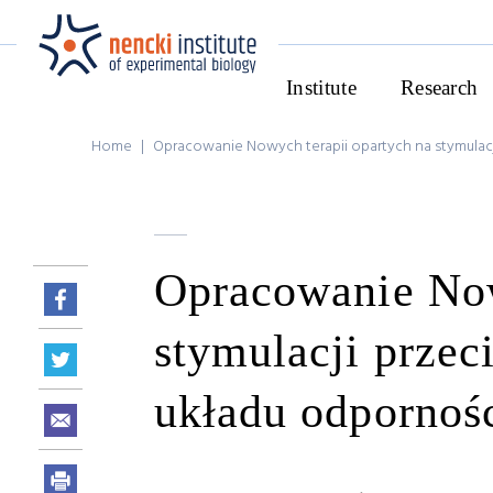
Institute
Research
Home
|
Opracowanie Nowych terapii opartych na stymul
Opracowanie Now
stymulacji prze
układu odporno