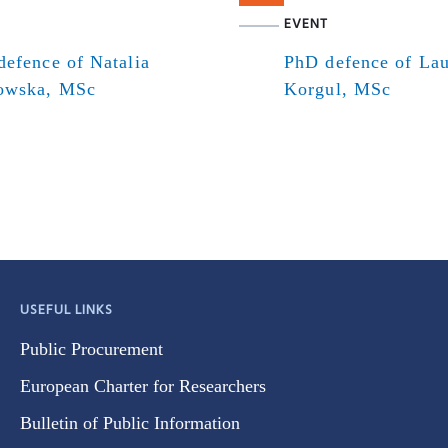
EVENT
efence of Natalia
PhD defence of Lau
owska, MSc
Korgul, MSc
USEFUL LINKS
Public Procurement
European Charter for Researchers
Bulletin of Public Information