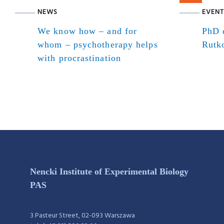
NEWS
EVENT
We know how – and for
PhD d
whom – psychotherapy helps
Rutk
with procrastination
Nencki Institute of Experimental Biology
PAS
3 Pasteur Street, 02-093 Warszawa