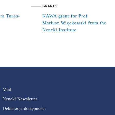
GRANTS
ra Turos-
NAWA grant for Prof.
Mariusz Więckowski from the
Nencki Institute
Mail
Nencki Newsletter
Deklaracja dostępności