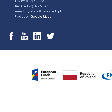
tel.: (+48 22) 589 22 00
fax: (+48 22) 822 53 42
e-mail: dyrekcja@nencki.edu.pl
Find us on
Google Maps