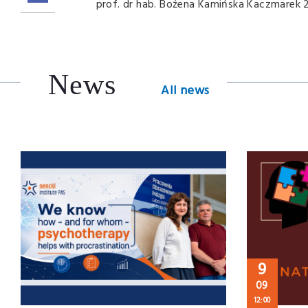
prof. dr hab. Bożena Kamińska Kaczmarek 
News
All news
9
09
12:00