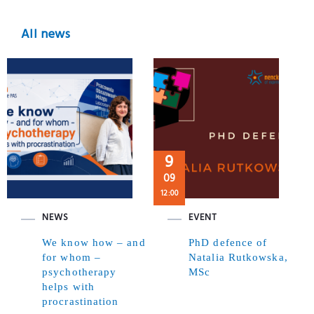
All news
9
09
12:00
NEWS
EVENT
We know how – and
PhD defence of
for whom –
Natalia Rutkowska,
psychotherapy
MSc
helps with
procrastination