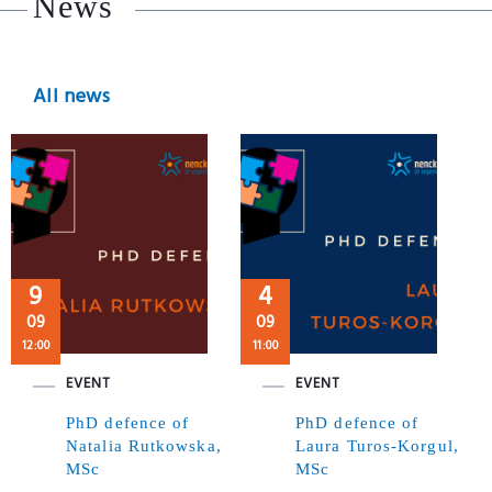
News
All news
9
4
09
09
12:00
11:00
EVENT
EVENT
PhD defence of
PhD defence of
Natalia Rutkowska,
Laura Turos-Korgul,
MSc
MSc