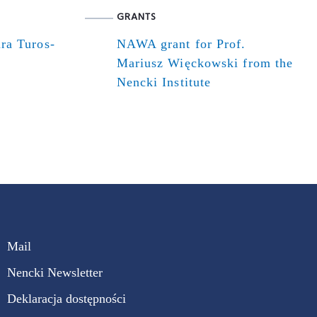
GRANTS
ra Turos-
NAWA grant for Prof.
Mariusz Więckowski from the
Nencki Institute
Mail
Nencki Newsletter
Deklaracja dostępności