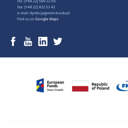
tel.: (+48 22) 589 22 00
fax: (+48 22) 822 53 42
e-mail: dyrekcja@nencki.edu.pl
Find us on
Google Maps