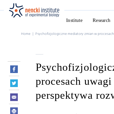
Institute
Research
Home
|
Psychofizjologiczne mediatory zmian w procesac
Psychofizjologi
procesach uwagi
perspektywa ro