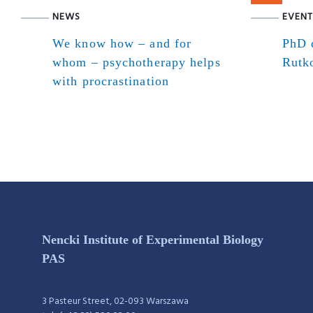
NEWS
EVENT
We know how – and for
PhD d
whom – psychotherapy helps
Rutk
with procrastination
Nencki Institute of Experimental Biology
PAS
3 Pasteur Street, 02-093 Warszawa