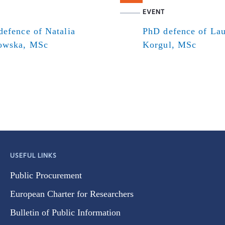
EVENT
efence of Natalia
PhD defence of Lau
owska, MSc
Korgul, MSc
USEFUL LINKS
Public Procurement
European Charter for Researchers
Bulletin of Public Information