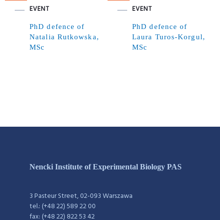
EVENT
EVENT
PhD defence of
PhD defence of
Natalia Rutkowska,
Laura Turos-Korgul,
MSc
MSc
Nencki Institute of Experimental Biology PAS
3 Pasteur Street, 02-093 Warszawa
tel.: (+48 22) 589 22 00
fax: (+48 22) 822 53 42