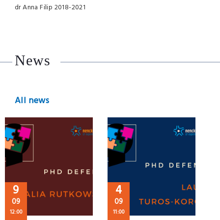
dr Anna Filip 2018-2021
News
All news
9
4
09
09
12:00
11:00