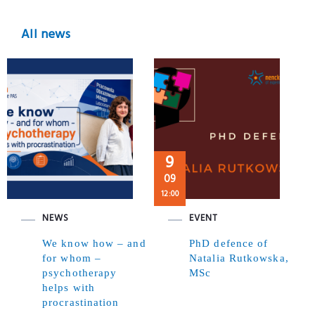
All news
9
09
12:00
NEWS
EVENT
We know how – and
PhD defence of
for whom –
Natalia Rutkowska,
psychotherapy
MSc
helps with
procrastination