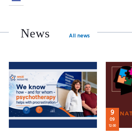
News
All news
9
09
12:00