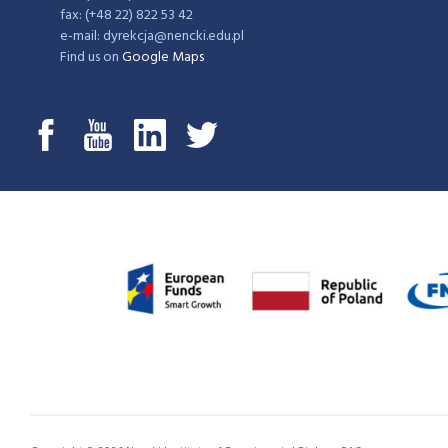
fax: (+48 22) 822 53 42
e-mail: dyrekcja@nencki.edu.pl
Find us on
Google Maps