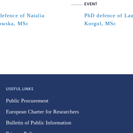
EVENT
efence of Natalia
PhD defence of Lau
owska, MSc
Korgul, MSc
USEFUL LINKS
Public Procurement
European Charter for Researchers
Bulletin of Public Information