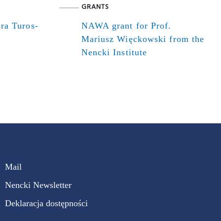
GRANTS
ra Turos-
NAWA grant for Prof.
Mariusz Więckowski from the
Nencki Institute
Mail
Nencki Newsletter
Deklaracja dostępności