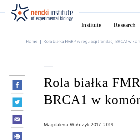
Institute
Research
Home
|
Rola białka FMRP w regulacji translacji BRCA1 w ko
Rola białka FMRP
BRCA1 w komórk
Magdalena Wołczyk 2017-2019