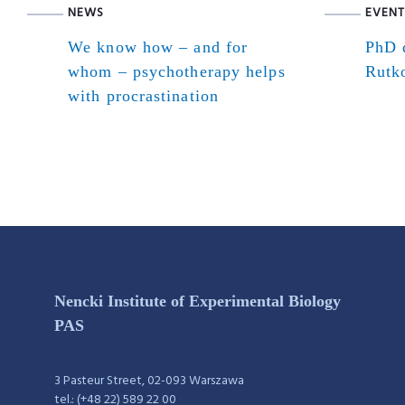
NEWS
EVENT
We know how – and for
PhD d
whom – psychotherapy helps
Rutk
with procrastination
Nencki Institute of Experimental Biology
PAS
3 Pasteur Street, 02-093 Warszawa
tel.: (+48 22) 589 22 00