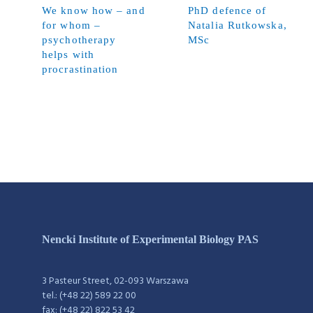
We know how – and
PhD defence of
for whom –
Natalia Rutkowska,
psychotherapy
MSc
helps with
procrastination
Nencki Institute of Experimental Biology PAS
3 Pasteur Street, 02-093 Warszawa
tel.: (+48 22) 589 22 00
fax: (+48 22) 822 53 42