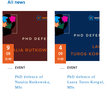
All news
9
4
09
09
12:00
11:00
EVENT
EVENT
PhD defence of
PhD defence of
Natalia Rutkowska,
Laura Turos-Korgul,
MSc
MSc