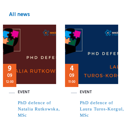
All news
9
4
09
09
12:00
11:00
EVENT
EVENT
PhD defence of
PhD defence of
Natalia Rutkowska,
Laura Turos-Korgul,
MSc
MSc