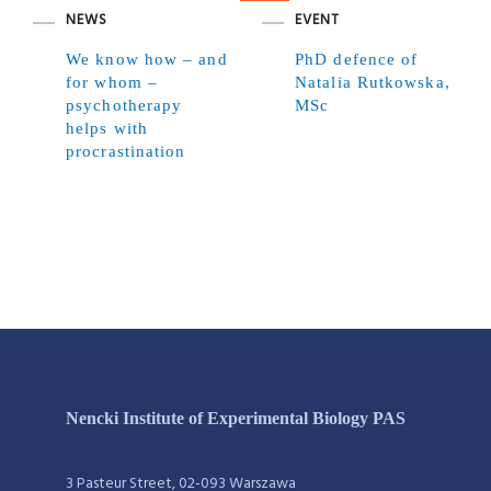
NEWS
EVENT
We know how – and
PhD defence of
for whom –
Natalia Rutkowska,
psychotherapy
MSc
helps with
procrastination
Nencki Institute of Experimental Biology PAS
3 Pasteur Street, 02-093 Warszawa