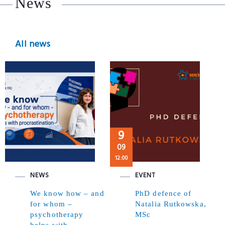
News
All news
9
09
12:00
NEWS
EVENT
We know how – and
PhD defence of
for whom –
Natalia Rutkowska,
psychotherapy
MSc