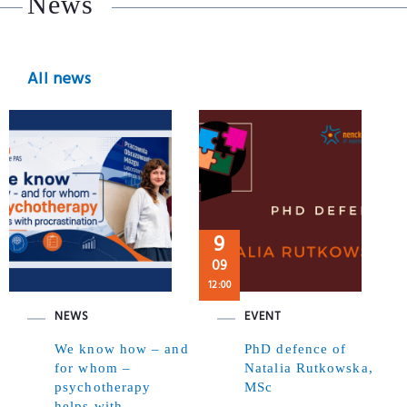
News
All news
9
09
12:00
NEWS
EVENT
We know how – and
PhD defence of
for whom –
Natalia Rutkowska,
psychotherapy
MSc
helps with