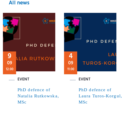
All news
9
4
09
09
12:00
11:00
EVENT
EVENT
PhD defence of
PhD defence of
Natalia Rutkowska,
Laura Turos-Korgul,
MSc
MSc