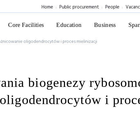
Home
Public procurement
People
Vacanc
Core Facilities
Education
Business
Spar
icowanie oligodendrocytów i proces mielinizacji
nia biogenezy ryboso
oligodendrocytów i proc