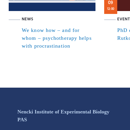
09
12:00
NEWS
EVENT
We know how – and for
PhD d
whom – psychotherapy helps
Rutk
with procrastination
Nencki Institute of Experimental Biology
PAS