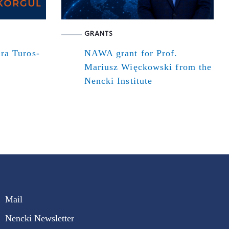
GRANTS
ra Turos-
NAWA grant for Prof.
Mariusz Więckowski from the
Nencki Institute
Mail
Nencki Newsletter