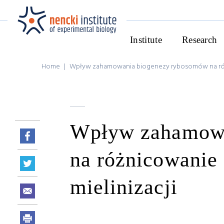
Institute
Research
Home
|
Wpływ zahamowania biogenezy rybosomów na różn
Wpływ zahamowa
na różnicowanie 
mielinizacji