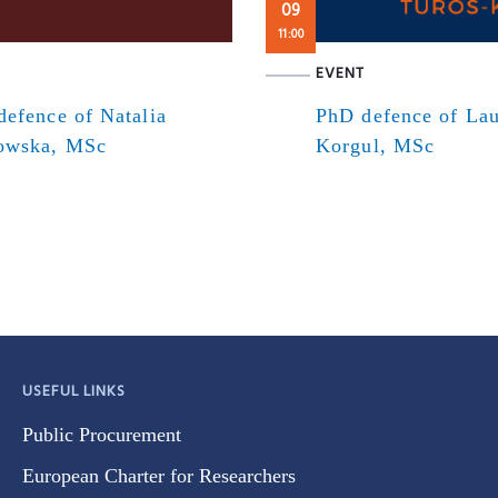
09
11:00
EVENT
efence of Natalia
PhD defence of Lau
owska, MSc
Korgul, MSc
USEFUL LINKS
Public Procurement
European Charter for Researchers