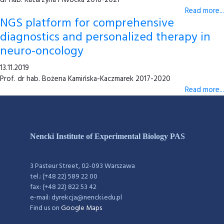
dr hab. Katarzyna Piwocka 2018-2021
Read more...
NGS platform for comprehensive
diagnostics and personalized therapy in
neuro-oncology
13.11.2019
Prof. dr hab. Bożena Kamińska-Kaczmarek 2017-2020
Read more...
Nencki Institute of Experimental Biology PAS
3 Pasteur Street, 02-093 Warszawa
tel.: (+48 22) 589 22 00
fax: (+48 22) 822 53 42
e-mail: dyrekcja@nencki.edu.pl
Find us on
Google Maps