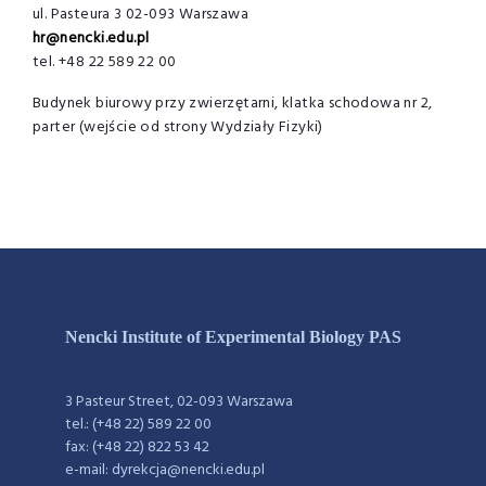
ul. Pasteura 3 02-093 Warszawa
hr@nencki.edu.pl
tel. +48 22 589 22 00
Budynek biurowy przy zwierzętarni, klatka schodowa nr 2,
parter (wejście od strony Wydziały Fizyki)
Nencki Institute of Experimental Biology PAS
3 Pasteur Street, 02-093 Warszawa
tel.: (+48 22) 589 22 00
fax: (+48 22) 822 53 42
e-mail: dyrekcja@nencki.edu.pl